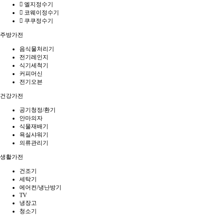
엘지정수기
코웨이정수기
쿠쿠정수기
주방가전
음식물처리기
전기레인지
식기세척기
커피머신
전기오븐
건강가전
공기청정/환기
안마의자
식물재배기
욕실샤워기
의류관리기
생활가전
건조기
세탁기
에어컨/냉난방기
TV
냉장고
청소기