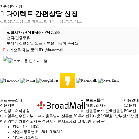
간편상담신청
다이렉트 간편상담 신청
간편상담 신청으로 빠르고 편리하게 상담받으세요
ㆍ상담시간 : AM 09:00 ~ PM 22:00
ㆍ전국/연중무휴
ㆍ부재시
간편상담
또는
카톡
을 이용해 주세요
카카오톡 채널 문의 ID: @broadmall
브로드몰소개
브로드몰™
이용안내
이용약관
대표 : 최재남
1:1문의
개인정보처리방침
렌탈플러스 전국렌탈접
PC버전
이메일무단수집거부
수 서울특별시 선유로 70 우리벤처타운2 906호 | 남부전시장 경
책임의한계와법적고지
북 경산시 강변서로51길 13-8, 1층(정평동)
전화 :
1661-9953
사업자등록번호 :
504-13-96819
사업자정보확인