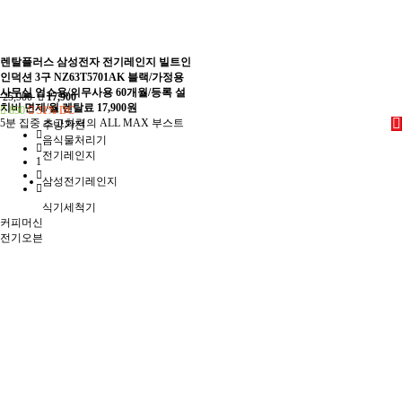
렌탈플러스 삼성전자 전기레인지 빌트인
인덕션 3구 NZ63T5701AK 블랙/가정용
사무실 업소용/의무사용 60개월/등록 설
25,900
17,900
치비 면제/월 렌탈료 17,900원
890
31% DC
5분 집중 초고화력의 ALL MAX 부스트
주방가전
음식물처리기
전기레인지
1
삼성전기레인지
식기세척기
커피머신
전기오븐