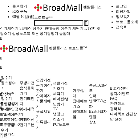
즐겨찾기
로그인
렌탈플러스
RSS 구독
회원가입
08월 10일(월)
정보찾기
브로드몰™
브로드몰소개
접속 8
식기세척기
SK매직 정수기
현대큐밍 정수기
세탁기
KT인터넷
청소기
삼성노트북
오븐
공기청정기
돌침대
렌탈플러스 브로드몰™
정수기
건강가전
웰스정수
주방가전
생활가전
공기청정/
통신/B2B/상
기
음식물처
건조기
고객센터
환기
가구/침
조
현대큐밍
리기
세탁기
공지/이벤트
정수기
안마의자
대
인터
정수기
전기레인
FAQ
에어컨/냉
식물재배
침대매트
넷/IPTV/전
관련정보
웰스정수기
엘지정
지
난방기
기
리스
화
갤러리
현대큐밍정수기
수기
식기세척
TV
욕실샤워
침대프레
B2B사업자
냉장고
다이렉트 간편상
엘지정수기
코웨이
기
기
임
렌탈
청소기
담 신청
정수기
코웨이정수기
커피머신
의류관리
상조
PC/노트북
쿠쿠정수기
쿠쿠정
전기오븐
기
수기
주방가전