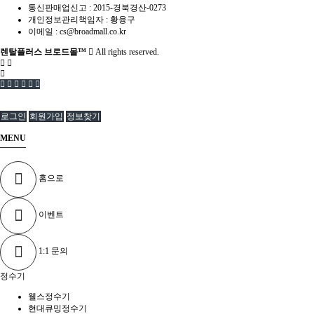
통신판매업신고 :
2015-경북경산-0273
개인정보관리책임자 : 황융구
이메일 :
cs@broadmall.co.kr
렌탈플러스 브로드몰™
All rights reserved.
로그인
회원가입
정보찾기
MENU
홈으로
이벤트
1:1 문의
정수기
웰스정수기
현대큐밍정수기