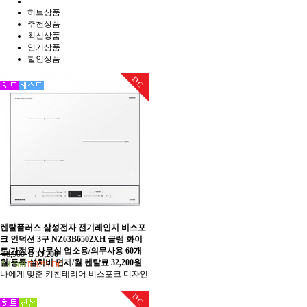
히트상품
추천상품
최신상품
인기상품
할인상품
DC
렌탈플러스 삼성전자 전기레인지 비스포
크 인덕션 3구 NZ63B6502XH 글램 화이
트/가정용 사무실 업소용/의무사용 60개
48,900
33,200
월/등록 설치비 면제/월 렌탈료 32,200원
1,660
32% DC
나에게 맞춘 키친테리어 비스포크 디자인
DC