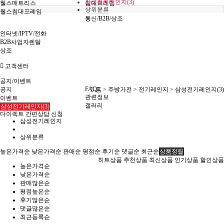
삼성전기레인지(3)
웰스매트리스
침대프레임
상위분류
웰스침대프레임
통신/B2B/상조
인터넷/IPTV/전화
B2B사업자렌탈
상조
고객센터
공지/이벤트
FAQ
공지
홈 >
주방가전
>
전기레인지
>
삼성전기레인지(3)
관련정보
이벤트
갤러리
삼성전기레인지(3)
다이렉트 간편상담 신청
삼성전기레인지
상위분류
높은가격순
낮은가격순
판매순
평점순
후기순
댓글순
최근순
상품정렬
히트상품
추천상품
최신상품
인기상품
할인상품
높은가격순
낮은가격순
판매많은순
평점높은순
후기많은순
댓글많은순
최근등록순