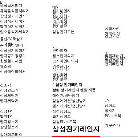
음식물처리기
메인
휴렉음식물처리기
전기레인지
정수기
삼성전기레인지
식기세척기
주방가전
삼성식기세척기
커피머신
건강가전
엘지식기세척기
전기오븐
생활가전
업소용식기세척기
삼성전기오븐
가구/침대
건강가전
통신/B2B/상조
고객센터
공기청정/환기
삼성공기청정기
안마의자
엘지공기청정기
웰스안마의자
식물재배기
음식물처리기
힘펠환기시템
코지마안마의자
욕실샤워기
전기레인지
웰스팜
의류관리기
식기세척기
삼성에어드레서
커피머신
생활가전
전기오븐
삼성 전기레인지
건조기
삼성 전기레인지 렌탈 제품
삼성건조기
세탁기
삼성세탁기
에어컨/냉난방기
TV
엘지세탁기
삼성에어컨/냉난방기
냉장고
엘지에어컨/냉난방기
청소기
삼성TV
삼성냉장고
PC/노트북
엘지TV
엘지냉장고
엘지청소기
삼성PC/노트북
가구/침대
삼성청소기
삼성전기레인지
침대매트리스