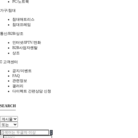
PC/노트북
가구/침대
침대매트리스
침대프레임
통신/B2B/상조
인터넷/IPTV/전화
B2B사업자렌탈
상조
고객센터
공지/이벤트
FAQ
관련정보
갤러리
다이렉트 간편상담 신청
SEARCH