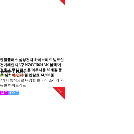
렌탈플러스 삼성전자 하이브리드 빌트인
전기레인지 3구 NZ63T5601AK 블랙/가
정용 사무실 업소용/의무사용 60개월/등
23,900
14,900
록 설치비 면제/월 렌탈료 14,900원
740
38% DC
2가지 방식으로 다양한 한국식 조리가 가
능한 하이브리드
DC